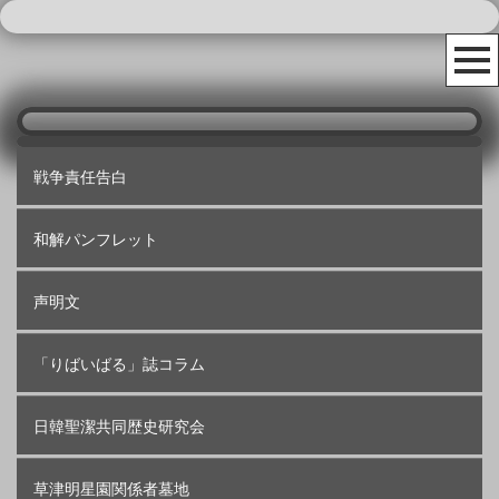
戦争責任告白
和解パンフレット
声明文
「りばいばる」誌コラム
日韓聖潔共同歴史研究会
草津明星園関係者墓地