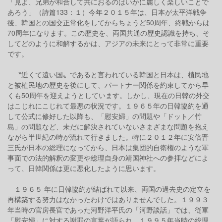
「見よ、兄弟が和合して共におるのはいかに麗しく楽しいことで
あろう」（詩篇133：１）今年２０１５年は、日本が太平洋戦争
後、韓国との国交正常化をしてからちょうど50周年、終戦からは
70周年になります。この歴史を、両国共通の歴史認識を持ち、そ
してどのように和解するかは、アジアの未来にとって非常に重要
です。
〝近くて遠い国〟であると言われている韓国と日本は、植民地
と被植民地の歴史を後にして、パートナー関係を約束してから早
くも50周年を迎えようとしています。しかし、現在の日韓の外交
はこじれにこじれて最悪の状況です。１９６５年の日韓協約を通
して公式に修好した以降も、「慰安婦」の問題や「ドット／竹
島」の問題など、未だに解決されていないさまざまな問題を抱え
ながら半世紀の時が流れて行きました。特に２０１２年に安倍晋
三氏が日本の総理になってから、日本は集団的自衛権のような軍
事面での法的解釈の変更や総理自身の靖国神社への参拝などによ
って、日韓関係は更に悪化したように思います。
１９６５ 年に日韓協約が結ばれて以来、両国の過去史の定立を
再構築する努力はなかったわけではありませんでした。１９９３
年当時の官房長官であった河野洋平氏の「河野談話」では、従軍
「慰安婦」に対する謝罪の言葉が語られ、１９９５年当時の総理