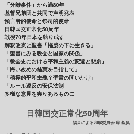
「分離事件」から満80年
基督兄弟団と共同で声明発表
預言者的使命と祭司的使命
日韓国交正常化50周年
戦後70年日本を執り成す
解釈改憲と聖書「権威の下に生きる」
「聖書にみる教会と国家の関係」
「教会史における平和主義の変遷と悲劇」
「悔い改めの結実を目指して」
「積極的平和主義？聖書の問いかけ」
「ルール違反の安保法制」
多様な意見を実りあるものに
日韓国交正常化50周年
福音による和解委員会 蘇 基昊