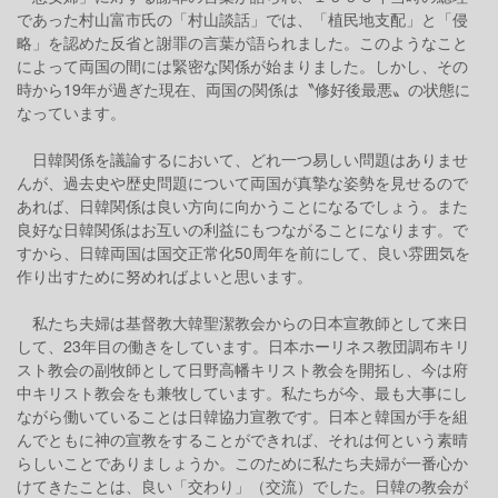
であった村山富市氏の「村山談話」では、「植民地支配」と「侵
略」を認めた反省と謝罪の言葉が語られました。このようなこと
によって両国の間には緊密な関係が始まりました。しかし、その
時から19年が過ぎた現在、両国の関係は〝修好後最悪〟の状態に
なっています。
日韓関係を議論するにおいて、どれ一つ易しい問題はありませ
んが、過去史や歴史問題について両国が真摯な姿勢を見せるので
あれば、日韓関係は良い方向に向かうことになるでしょう。また
良好な日韓関係はお互いの利益にもつながることになります。で
すから、日韓両国は国交正常化50周年を前にして、良い雰囲気を
作り出すために努めればよいと思います。
私たち夫婦は基督教大韓聖潔教会からの日本宣教師として来日
して、23年目の働きをしています。日本ホーリネス教団調布キリ
スト教会の副牧師として日野高幡キリスト教会を開拓し、今は府
中キリスト教会をも兼牧しています。私たちが今、最も大事にし
ながら働いていることは日韓協力宣教です。日本と韓国が手を組
んでともに神の宣教をすることができれば、それは何という素晴
らしいことでありましょうか。このために私たち夫婦が一番心か
けてきたことは、良い「交わり」（交流）でした。日韓の教会が