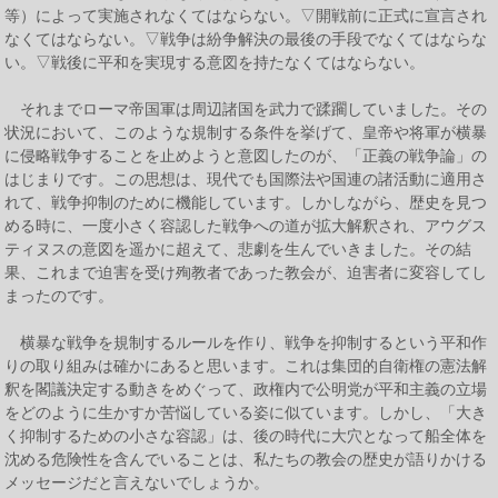
等）によって実施されなくてはならない。▽開戦前に正式に宣言され
なくてはならない。▽戦争は紛争解決の最後の手段でなくてはならな
い。▽戦後に平和を実現する意図を持たなくてはならない。
それまでローマ帝国軍は周辺諸国を武力で蹂躙していました。その
状況において、このような規制する条件を挙げて、皇帝や将軍が横暴
に侵略戦争することを止めようと意図したのが、「正義の戦争論」の
はじまりです。この思想は、現代でも国際法や国連の諸活動に適用さ
れて、戦争抑制のために機能しています。しかしながら、歴史を見つ
める時に、一度小さく容認した戦争への道が拡大解釈され、アウグス
ティヌスの意図を遥かに超えて、悲劇を生んでいきました。その結
果、これまで迫害を受け殉教者であった教会が、迫害者に変容してし
まったのです。
横暴な戦争を規制するルールを作り、戦争を抑制するという平和作
りの取り組みは確かにあると思います。これは集団的自衛権の憲法解
釈を閣議決定する動きをめぐって、政権内で公明党が平和主義の立場
をどのように生かすか苦悩している姿に似ています。しかし、「大き
く抑制するための小さな容認」は、後の時代に大穴となって船全体を
沈める危険性を含んでいることは、私たちの教会の歴史が語りかける
メッセージだと言えないでしょうか。