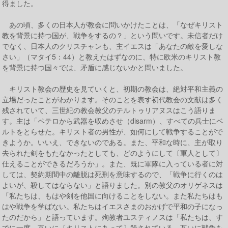
得ました。
あの頃、多くの日本人が教会に問いかけたことは、「なぜキリスト
教を背景に持つ国が、戦争をするの？」という問いです。未信者だけ
でなく、日本人のクリスチャンも、主イエスは「あなたの敵を愛しな
さい」（マタイ5：44）と教えたはずなのに、特に欧米のキリスト教
を背景に持つ国々では、矛盾に感じないかと問いました。
キリスト教会の歴史を見ていくと、初期の教会は、絶対平和主義の
立場だったことがわかります。そのことを表す初代教会の文献は多く
残されていて、三世紀の教会教父のテルトゥリアヌスはこう語りま
す。主は「ペテロから武器を収めさせ（disarm）、すべての兵士にベ
ルトをとらせた。キリスト者の男性が、如何にして戦争することがで
きようか。いいえ、できないのである。また、平和な時に、主が取り
去られた剣をもたなかったとしても、どのようにして〔軍人として〕
仕えることができるだろうか」。また、既に軍隊に入っている者に対
しては、契約期間中の離脱は死刑を意味するので、「戦争に行くのは
よいが、殺してはならない」と語りました。別の教父のオリゲネスは
「私たちは、もはや剣を他国に向けることをしない。また私たちはも
はや戦争を学ばない。私たちはイエスさまのおかげで平和の子になっ
たのだから」と語っています。殉教者ユスティノスは「私たちは、す
でに一度、互いに〔キリストにあって〕殺されている。互いに戦争を