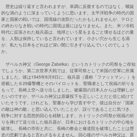
歴史は繰り返すと言われますが、単調に反復するのではなく、螺旋
的な渦のように深まっていくように思います。太平洋戦争の時代の国
家と国家の戦いでは、国境線の攻防だったかもしれませんが、テロと
の終わりなき戦いの時代に国境は盾にはなりません。また、米ソ冷戦
時代に拡張された核兵器は、地球という星をまるごと壊せるほどの量
を、人類は保持していると言われています。小さい穴から生じる渦
が、私たち日本をどれほど深い闇に引きずり込んでいくのでしょう
か。
ザベルカ神父（George Zabelka）というカトリックの司祭をご存知
でしょうか。第二次世界大戦では、従軍司祭として米国の空軍に所属
しました。彼は1945年8月9日に、核兵器（通称「ファットマン」）を
搭載したＢ29爆撃機とそのパイロットを、聖職者として祝福の祈りを
もって、長崎上空へ送り出しました。被爆国の日本人からは理解しが
たいのですが、ザベルカ神父は原爆投下を正しいことだと信じ続けて
いたそうです。けれども、聖書から学び直す中で、彼は自分が「国家
の敵は神の敵」と思い込んでいたことが、誤りであることに気づき、
戦争に対する思想的回心を経験します。カトリックの司祭が祝福の祈
りを捧げて送り出した核兵器が、日本におけるカトリックの中心地を
破壊し、長崎の市街と共に、長崎の教会と修道院を破壊したことは歴
史の悲劇であると言わざるをえません。回心後のザベルカ神父は、原