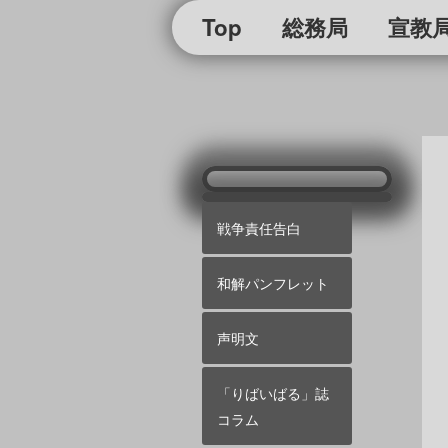
Top
総務局
宣教
戦争責任告白
和解パンフレット
声明文
「りばいばる」誌
コラム