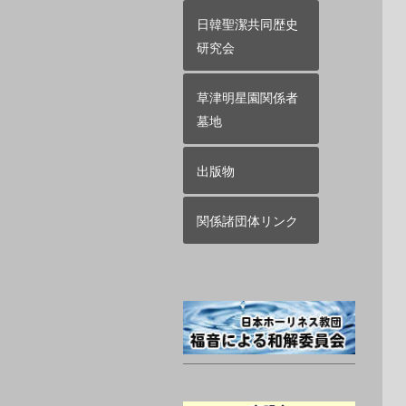
日韓聖潔共同歴史
研究会
草津明星園関係者
墓地
出版物
関係諸団体リンク