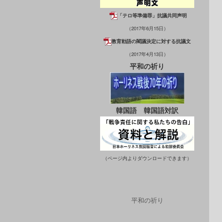
「テロ等準備罪」抗議共同声明
（2017年6月15日）
教育勅語の閣議決定に対する抗議文
（2017年4月13日）
平和の祈り
韓国語
韓国語対訳
（ページ内よりダウンロードできます）
平和の祈り