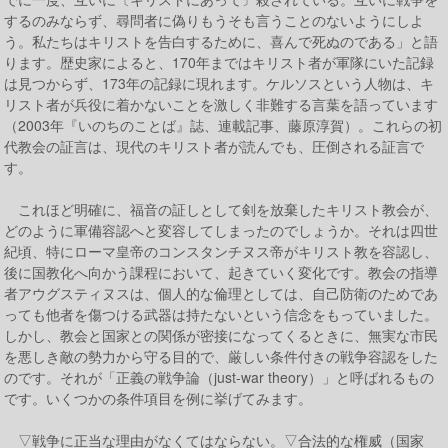
するのみならず、尋問者に偽りもうそも言うことのないようにしよ
う。私たちはキリストを告白するために、喜んで死ぬのである」と語
ります。歴史家によると、170年まではキリスト者が軍隊にいた記録
は見つからず、173年の記録に現れます。ケルソスという人物は、キ
リスト者が兵役に着かないことを激しく非難する言葉を語っています
（2003年『いのちのことば』誌、連載記事、藤原淳賀）。これらの初
代教会の証言は、現代のキリスト者が読んでも、圧倒される証言で
す。
これほど明確に、福音の証しとして剣を放棄したキリスト教会が、
どのように軍備容認へと変容してしまったのでしょうか。それは四世
紀頃、特にローマ皇帝のコンスタンチヌス帝がキリスト教を容認し、
後に国教化へ向かう課程において、起きていく変化です。教会の指導
者アウグスティヌスは、個人的な倫理としては、自己防衛のためであ
っても他者を傷つける武器は持たないという信念をもっていました。
しかし、教会と国家との関係が密接になってくるときに、無実な市民
を悪しき敵の勢力から守る目的で、厳しい条件付きの戦争容認をした
のです。それが「正義の戦争論（just-war theory）」と呼ばれるもの
です。いくつかの条件項目を例に挙げてみます。
▽戦争に正当な理由がなくてはならない。▽合法的な権威（国家