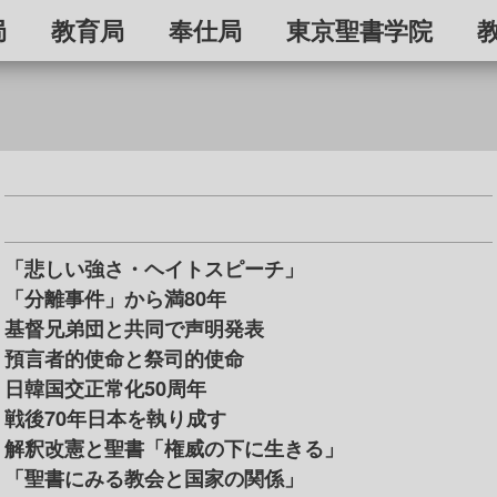
局
教育局
奉仕局
東京聖書学院
「悲しい強さ・ヘイトスピーチ」
「分離事件」から満80年
基督兄弟団と共同で声明発表
預言者的使命と祭司的使命
日韓国交正常化50周年
戦後70年日本を執り成す
解釈改憲と聖書「権威の下に生きる」
「聖書にみる教会と国家の関係」