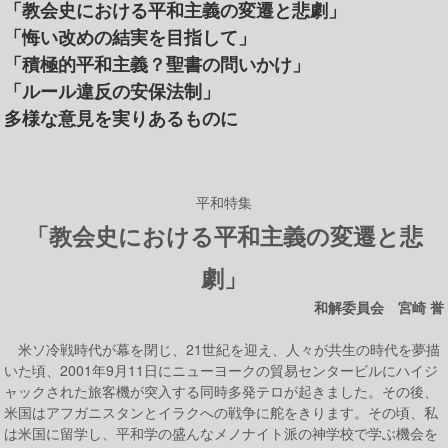
「教会史における平和主義の変遷と悲劇」
「悔い改めの結実を目指して」
「積極的平和主義？聖書の問いかけ」
「ルール違反の安保法制」
多様な意見を実りあるものに
平和特集
「教会史における平和主義の変遷と悲
劇」
和解委員会 宮崎 誉
米ソ冷戦時代が幕を閉じ、21世紀を迎え、人々が共生の時代を夢描
いた頃、2001年9月11日にニューヨークの貿易センタービルにハイジ
ャックされた旅客機が突入する同時多発テロが起きました。その後、
米国はアフガニスタンとイラクへの戦争に舵をきります。その頃、私
は米国に留学し、平和学の盛んなメノナイト派の神学校で学ぶ機会を