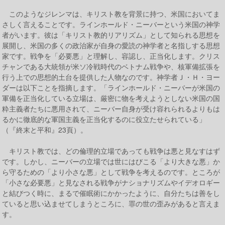
このようなジレンマは、キリスト教を背景に持つ、米国においてま
さしく言えることです。ラインホールド・ニーバーという米国の神学
者がいます。彼は「キリスト教的リアリズム」として知られる思想を
展開し、米国の多くの政治家が自身の愛読の神学者と名指しする思想
家です。戦争を「必要悪」と理解し、容認し、正当化します。クリス
チャンである大統領が米ソ冷戦時代のベトナム戦争や、核軍備拡張を
行う上での思想的土台を提供した人物なのです。神学者Ｊ・Ｈ・ヨー
ダーは以下ことを指摘します。「ラインホールド・ニーバーが米国の
軍備を正当化している立場は、厳密に物を考えようとしない米国の国
粋主義者たちに悪用されて、ニーバー自身が受け容れられるよりもは
るかに徹底的な軍国主義を正当化するのに役立たせられている」
（『終末と平和』23頁）。
キリスト教では、どの倫理的立場であっても戦争は悪と見なすはず
です。しかし、ニーバーの立場では世にはびこる「より大きな悪」か
ら守るための「より小さな悪」として戦争を考えるのです。ところが
「小さな必要悪」と見なされる戦争がナショナリズムやイデオロギー
と結びつく時に、まるで催眠術にかかったように、自分たちは善をし
ていると思い込ませてしまうところに、罪の世の歪みがあると言えま
す。