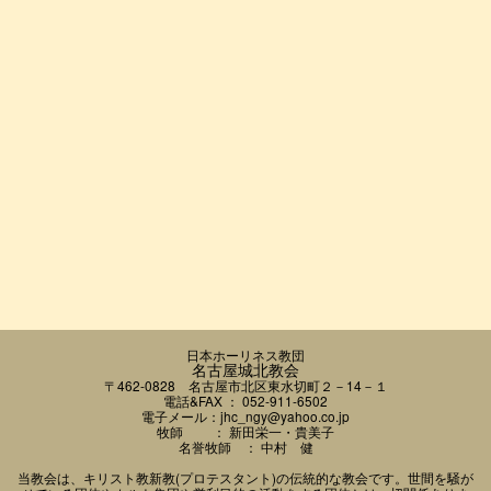
日本ホーリネス教団
名古屋城北教会
〒462-0828 名古屋市北区東水切町２－14－１
電話&FAX ： 052-911-6502
電子メール：
jhc_ngy@yahoo.co.jp
牧師 ： 新田栄一・貴美子
名誉牧師 ： 中村 健
当教会は、キリスト教新教(プロテスタント)の伝統的な教会です。世間を騒が